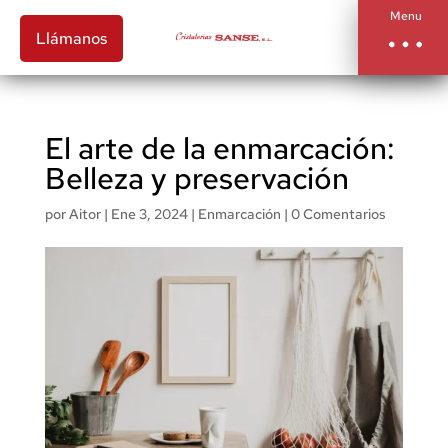
Saltar
Saltar
916 67 12 98 / 639 48 38 55
Menu
al
a
Llámanos
contenido
la
navegación
El arte de la enmarcación:
Belleza y preservación
por
Aitor
|
Ene 3, 2024
|
Enmarcación
|
0 Comentarios